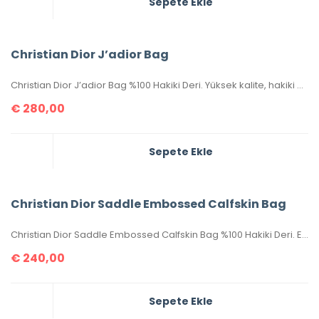
Sepete Ekle
Christian Dior J’adior Bag
Christian Dior J’adior Bag %100 Hakiki Deri. Yüksek kalite, hakiki deri, ithal aksesuarlı, birebir üründür. Ebatı 26×17 cm dir. Kutulu, toz torbalı, sertifikalıdır.
€
280,00
Sepete Ekle
Christian Dior Saddle Embossed Calfskin Bag
Christian Dior Saddle Embossed Calfskin Bag %100 Hakiki Deri. Elde, kolda veya omuzda taşımaya uygundur. Yüksek kalite, işçilikli, tamamen birebir üründür.Seri numaralıdır.Ebatı 25x20x6 cm dir. Kutulu, toz torbalı, sertifikalıdır.
€
240,00
Sepete Ekle