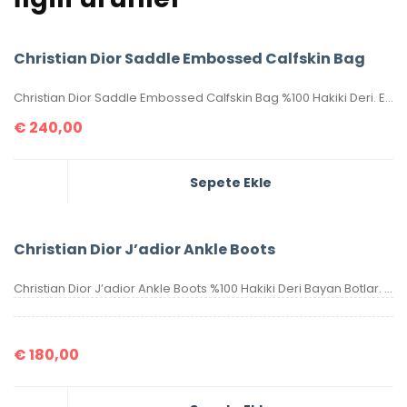
Christian Dior Saddle Embossed Calfskin Bag
Christian Dior Saddle Embossed Calfskin Bag %100 Hakiki Deri. Elde, kolda veya omuzda taşımaya uygundur. Yüksek kalite, işçilikli, tamamen birebir üründür.Seri numaralıdır.Ebatı 25x20x6 cm dir. Kutulu, toz torbalı, sertifikalıdır.
€
240,00
Sepete Ekle
Christian Dior J’adior Ankle Boots
Christian Dior J’adior Ankle Boots %100 Hakiki Deri Bayan Botlar. 36-37-38-39-40 ölçüler mevcuttur. Kutulu, sertifikalıdır.
€
180,00