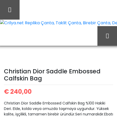
İçeriği
Geç
Crilya.net Replika Çanta, Taklit Çanta, Birebir Çanta, Des
Christian
Ana Sayfa
Christian Dior
Dior Saddle Embossed
Christian Dior Saddle Embossed
Calfskin Bag
Calfskin Bag
€
240,00
Christian Dior Saddle Embossed Calfskin Bag %100 Hakiki
Deri. Elde, kolda veya omuzda taşımaya uygundur. Yüksek
kalite, işçilikli, tamamen birebir üründür.Seri numaralıdır.Ebatı