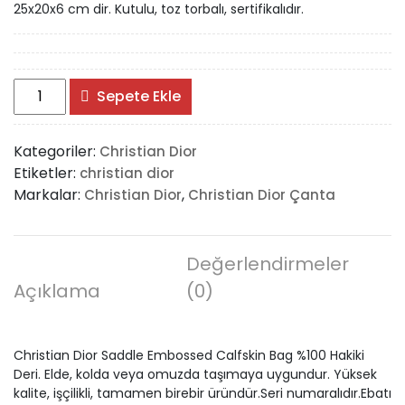
25x20x6 cm dir. Kutulu, toz torbalı, sertifikalıdır.
Christian
Sepete Ekle
Dior
Saddle
Kategoriler:
Christian Dior
Embossed
Etiketler:
christian dior
Calfskin
Markalar:
,
Christian Dior
Christian Dior Çanta
Bag
adet
Değerlendirmeler
Açıklama
(0)
Christian Dior Saddle Embossed Calfskin Bag %100 Hakiki
Deri. Elde, kolda veya omuzda taşımaya uygundur. Yüksek
kalite, işçilikli, tamamen birebir üründür.Seri numaralıdır.Ebatı