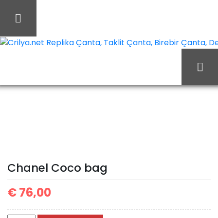
İçeriği
Geç
Crilya.net Replika Çanta, Taklit Çanta, Birebir Çanta, Des
Chanel Coco
Ana Sayfa
Chanel
bag
Chanel Coco bag
€
76,00