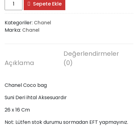
Chanel
Sepete Ekle
Coco
bag
Kategoriler:
Chanel
adet
Marka:
Chanel
Değerlendirmeler
Açıklama
(0)
Chanel Coco bag
Suni Deri ihtal Aksesuardır
26 x 16 Cm
Not: Lütfen stok durumu sormadan EFT yapmayınız.