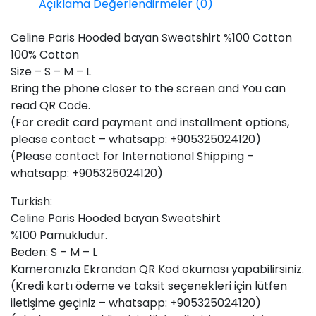
Açıklama
Değerlendirmeler (0)
%100
Cotton
Celine Paris Hooded bayan Sweatshirt %100 Cotton
adet
100% Cotton
Size – S – M – L
Bring the phone closer to the screen and You can
read QR Code.
(For credit card payment and installment options,
please contact – whatsapp: +905325024120)
(Please contact for International Shipping –
whatsapp: +905325024120)
Turkish:
Celine Paris Hooded bayan Sweatshirt
%100 Pamukludur.
Beden: S – M – L
Kameranızla Ekrandan QR Kod okuması yapabilirsiniz.
(Kredi kartı ödeme ve taksit seçenekleri için lütfen
iletişime geçiniz – whatsapp: +905325024120)