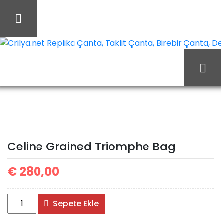
İçeriği
Geç
Crilya.net Replika Çanta, Taklit Çanta, Birebir Çanta, Des
Celine Grained
Ana Sayfa
Celine
Triomphe Bag
Celine Grained Triomphe Bag
€
280,00
Celine
Sepete Ekle
Grained