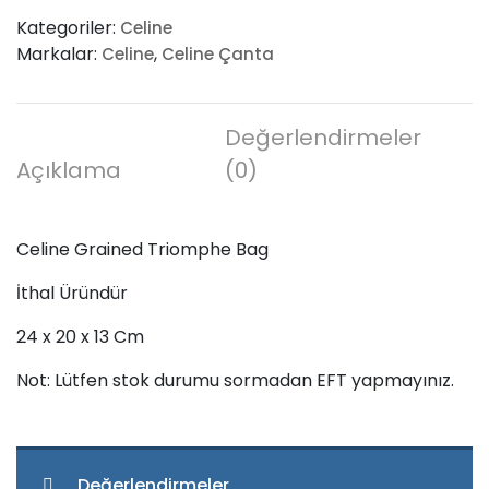
Triomphe
Kategoriler:
Celine
Bag
Markalar:
,
Celine
Celine Çanta
adet
Değerlendirmeler
Açıklama
(0)
Celine Grained Triomphe Bag
İthal Üründür
24 x 20 x 13 Cm
Not: Lütfen stok durumu sormadan EFT yapmayınız.
Değerlendirmeler