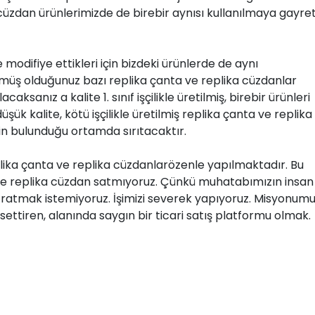
 cüzdan ürünlerimizde de birebir aynısı kullanılmaya gayre
modifiye ettikleri için bizdeki ürünlerde de aynı
müş olduğunuz bazı replika çanta ve replika cüzdanlar
ksanız a kalite 1. sınıf işçilikle üretilmiş, birebir ürünleri
üşük kalite, kötü işçilikle üretilmiş replika çanta ve replika
rin bulunduğu ortamda sırıtacaktır.
lika çanta ve replika cüzdanlarözenle yapılmaktadır. Bu
 ve replika cüzdan satmıyoruz. Çünkü muhatabımızın insan
uğratmak istemiyoruz. İşimizi severek yapıyoruz. Misyonum
ettiren, alanında saygın bir ticari satış platformu olmak.