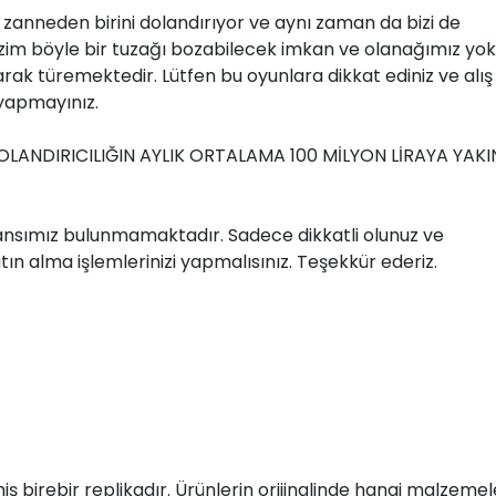
cı zanneden birini dolandırıyor ve aynı zaman da bizi de
izim böyle bir tuzağı bozabilecek imkan ve olanağımız yok
narak türemektedir. Lütfen bu oyunlara dikkat ediniz ve alış
 yapmayınız.
LANDIRICILIĞIN AYLIK ORTALAMA 100 MİLYON LİRAYA YAKI
nsımız bulunmamaktadır. Sadece dikkatli olunuz ve
tın alma işlemlerinizi yapmalısınız. Teşekkür ederiz.
ilmiş birebir replikadır. Ürünlerin orijinalinde hangi malzemel