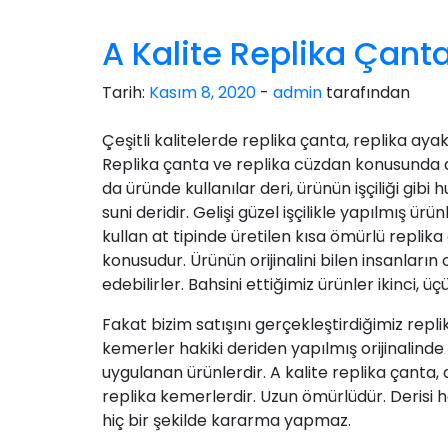
A Kalite Replika Çant
Tarih:
Kasım 8, 2020
-
admin
tarafından
Çeşitli kalitelerde replika çanta, replika ay
Replika çanta ve replika cüzdan konusunda d
da üründe kullanılar deri, ürünün işçiliği gi
suni deridir. Gelişi güzel işçilikle yapılmış ü
kullan at tipinde üretilen kısa ömürlü replik
konusudur. Ürünün orijinalini bilen insanlar
edebilirler. Bahsini ettiğimiz ürünler ikinci, üç
Fakat bizim satışını gerçekleştirdiğimiz repl
kemerler hakiki deriden yapılmış orijinalinde
uygulanan ürünlerdir. A kalite replika çanta, 
replika kemerlerdir. Uzun ömürlüdür. Derisi h
hiç bir şekilde kararma yapmaz.