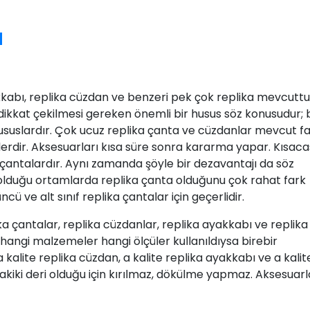
a
akkabı, replika cüzdan ve benzeri pek çok replika mevcuttu
ikkat çekilmesi gereken önemli bir husus söz konusudur; 
bi hususlardır. Çok ucuz replika çanta ve cüzdanlar mevcut f
rünlerdir. Aksesuarları kısa süre sonra kararma yapar. Kısaca
a çantalardır. Aynı zamanda şöyle bir dezavantajı da söz
ın olduğu ortamlarda replika çanta olduğunu çok rahat fark
üncü ve alt sınıf replika çantalar için geçerlidir.
ika çantalar, replika cüzdanlar, replika ayakkabı ve replika
 hangi malzemeler hangi ölçüler kullanıldıysa birebir
a kalite replika cüzdan, a kalite replika ayakkabı ve a kalit
akiki deri olduğu için kırılmaz, dökülme yapmaz. Aksesuarl