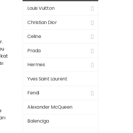
Louis Vuitton
Christian Dior
Celine
r.
bu
Prada
akat
sı
Hermes
Yves Saint Laurent
Fendi
Alexander McQueen
e
arı
Balenciga