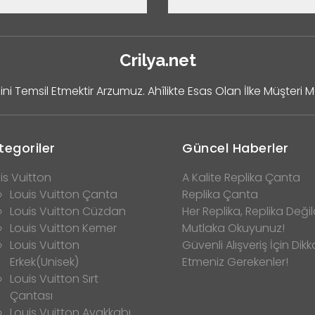
Crilya.net
ini Temsil Etmektir Arzumuz. Ahîlikte Esas Olan İlke Müşteri 
tegoriler
Güncel Haberler
is Vuitton
A Kalite Replika Çanta
Louis Vuitton Çanta
Replika Çanta
Louis Vuitton Cüzdan
Her Replika, Replika Değild
Louis Vuitton Kemer
Mutlaka Okuyunuz!
Louis Vuitton
Güvenli Alışveriş İçin Dikk
Erkek(Unisek)
Etmeniz Gerekenler!
Louis Vuitton Sırt
Çantası
Louis Vuitton Ayakkabı