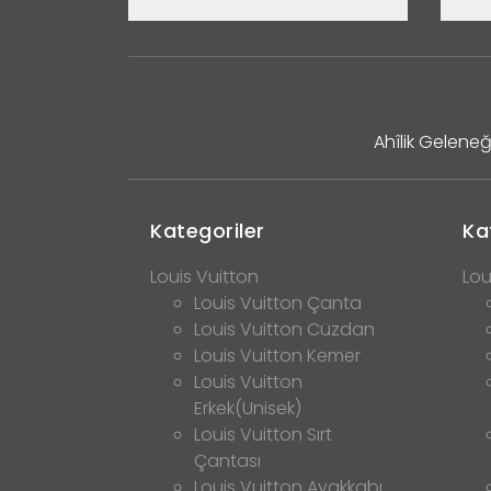
Ahîlik Geleneğ
Kategoriler
Ka
Louis Vuitton
Lou
Louis Vuitton Çanta
Louis Vuitton Cüzdan
Louis Vuitton Kemer
Louis Vuitton
Erkek(Unisek)
Louis Vuitton Sırt
Çantası
Louis Vuitton Ayakkabı