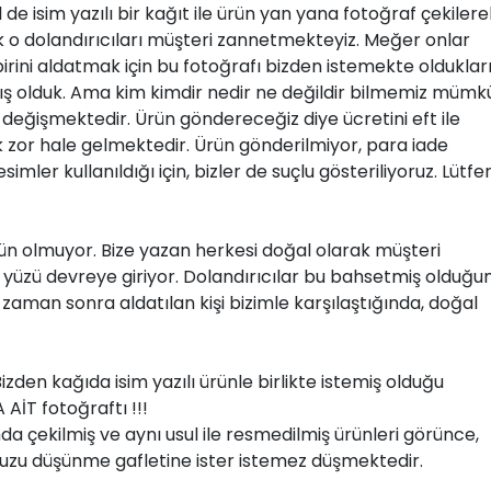
il de isim yazılı bir kağıt ile ürün yan yana fotoğraf çekilere
ak o dolandırıcıları müşteri zannetmekteyiz. Meğer onlar
birini aldatmak için bu fotoğrafı bizden istemekte oldukları
ış olduk. Ama kim kimdir nedir ne değildir bilmemiz mümk
 değişmektedir. Ürün göndereceğiz diye ücretini eft ile
 zor hale gelmektedir. Ürün gönderilmiyor, para iade
imler kullanıldığı için, bizler de suçlu gösteriliyoruz. Lütfe
kün olmuyor. Bize yazan herkesi doğal olarak müşteri
yüzü devreye giriyor. Dolandırıcılar bu bahsetmiş olduğ
r zaman sonra aldatılan kişi bizimle karşılaştığında, doğal
Bizden kağıda isim yazılı ürünle birlikte istemiş olduğu
İT fotoğraftı !!!
mda çekilmiş ve aynı usul ile resmedilmiş ürünleri görünce,
muzu düşünme gafletine ister istemez düşmektedir.