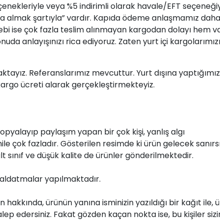
 seçenekleriyle veya %5 indirimli olarak havale/EFT seçeneği
a almak şartıyla” vardır. Kapıda ödeme anlaşmamız dah
bi ise çok fazla teslim alınmayan kargodan dolayı hem va
da anlayışınızı rica ediyoruz. Zaten yurt içi kargolarımız
tayız. Referanslarımız mevcuttur. Yurt dışına yaptığımız
argo ücreti alarak gerçekleştirmekteyiz.
pyalayıp paylaşım yapan bir çok kişi, yanlış algı
ile çok fazladır. Gösterilen resimde ki ürün gelecek sanırsı
t sınıf ve düşük kalite de ürünler gönderilmektedir.
aldatmalar yapılmaktadır.
n hakkında, ürünün yanına isminizin yazıldığı bir kağıt ile, 
lep edersiniz. Fakat gözden kaçan nokta ise, bu kişiler siz