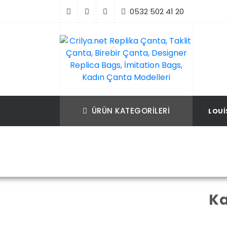
İçeriği
0532 502 41 20
Geç
Crilya.net Replika Çanta, Taklit Çanta, Bir
Replika Çanta, Birebir Çanta, Taklit Çan
Çanta, Designer Replica Bags, İmitation B
Replica Bags, İmitation Bags
ÜRÜN KATEGORILERI
LOUI
Kadın Çanta Modelleri
Ka