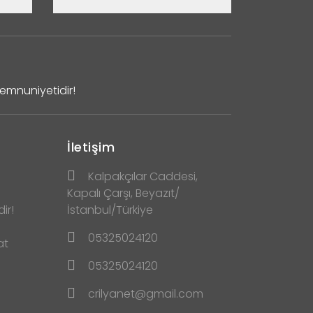
Memnuniyetidir!
İletişim
Kalpakçılar Caddesi,
Kapalı Çarşı, Beyazıt/
ir!
İstanbul/Türkiye
05325024120
at
05325024120
crilyanet@gmail.com