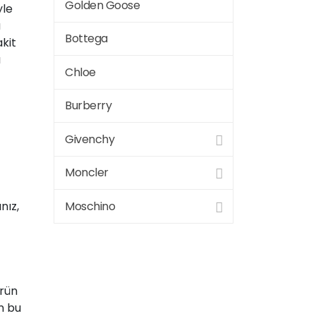
Golden Goose
yle
a
Bottega
kit
ı
Chloe
Burberry
Givenchy
Moncler
Moschino
nız,
ürün
in bu