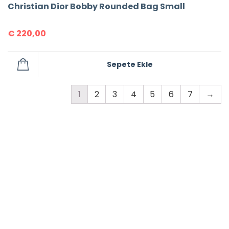
Christian Dior Bobby Rounded Bag Small
€
220,00
Sepete Ekle
1
2
3
4
5
6
7
→