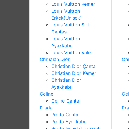
Louis Vuitton Kemer
Louis Vuitton
Erkek(Unisek)
Louis Vuitton Sırt
Çantası
Louis Vuitton
Ayakkabı
Louis Vuitton Valiz
Christian Dior
Chr
Christian Dior Çanta
Christian Dior Kemer
Christian Dior
Ayakkabı
Celine
Cel
Celine Çanta
Prada
Pr
Prada Çanta
Prada Ayakkabı
Prada t-shirt/tracksuit