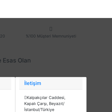
 20
%100 Müşteri Memnuniyeti
e Esas Olan
İletişim
Kalpakçılar Caddesi,
Kapalı Çarşı, Beyazıt/
İstanbul/Türkiye