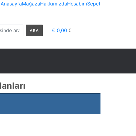
Anasayfa
Mağaza
Hakkımızda
Hesabım
Sepet
€ 0,00
0
ARA
danları