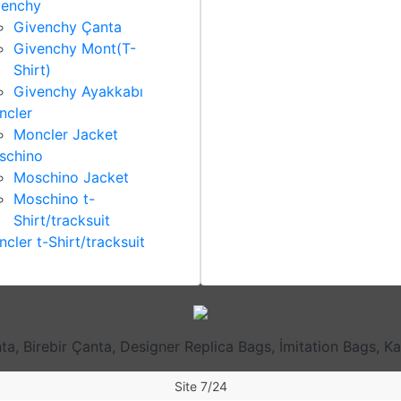
venchy
Givenchy Çanta
Givenchy Mont(T-
Shirt)
Givenchy Ayakkabı
ncler
Moncler Jacket
schino
Moschino Jacket
Moschino t-
Shirt/tracksuit
cler t-Shirt/tracksuit
nta, Birebir Çanta, Designer Replica Bags, İmitation Bags, 
Site 7/24