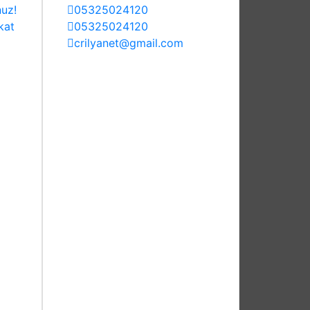
nuz!
05325024120
kat
05325024120
crilyanet@gmail.com