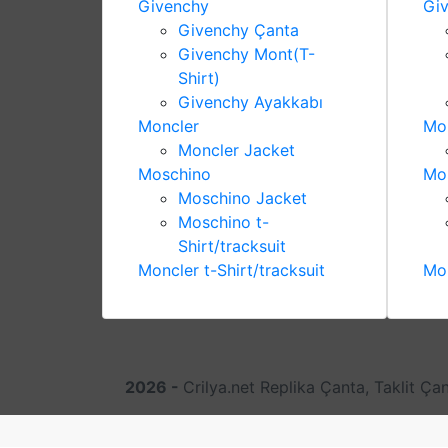
Givenchy
Gi
Givenchy Çanta
Givenchy Mont(T-
Shirt)
Givenchy Ayakkabı
Moncler
Mo
Moncler Jacket
Moschino
Mo
Moschino Jacket
Moschino t-
Shirt/tracksuit
Moncler t-Shirt/tracksuit
Mon
2026 -
Crilya.net Replika Çanta, Taklit Ça