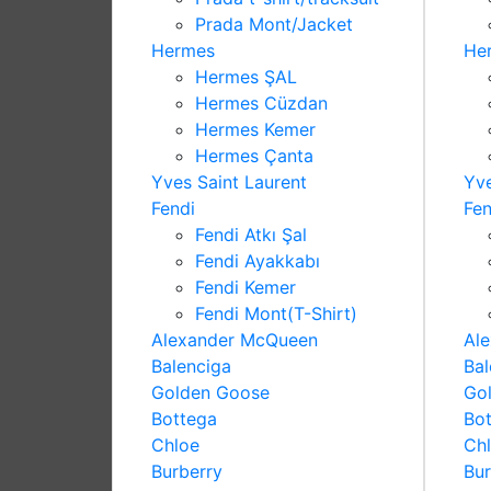
Prada Mont/Jacket
Hermes
He
Hermes ŞAL
Hermes Cüzdan
Hermes Kemer
Hermes Çanta
Yves Saint Laurent
Yve
Fendi
Fen
Fendi Atkı Şal
Fendi Ayakkabı
Fendi Kemer
Fendi Mont(T-Shirt)
Alexander McQueen
Al
Balenciga
Bal
Golden Goose
Go
Bottega
Bo
Chloe
Ch
Burberry
Bur