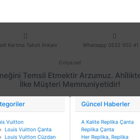
edi Kartına Taksit İmkanı
Whatsapp 0532 502 41
Crilya.net
eneğini Temsil Etmektir Arzumuz. Ahîlikt
İlke Müşteri Memnuniyetidir!
tegoriler
Güncel Haberler
is Vuitton
A Kalite Replika Çanta
Louis Vuitton Çanta
Replika Çanta
Louis Vuitton Cüzdan
Her Replika, Replika