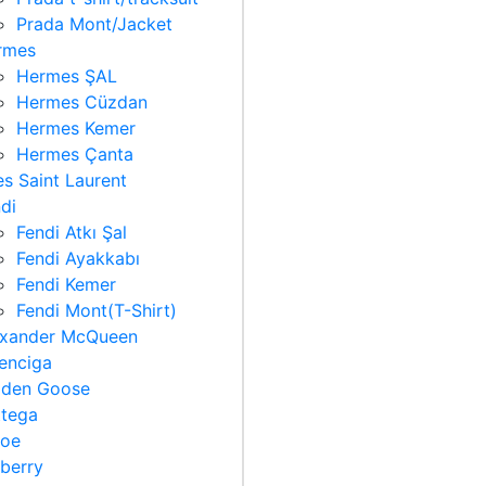
Prada Mont/Jacket
rmes
Hermes ŞAL
Hermes Cüzdan
Hermes Kemer
Hermes Çanta
s Saint Laurent
di
Fendi Atkı Şal
Fendi Ayakkabı
Fendi Kemer
Fendi Mont(T-Shirt)
exander McQueen
enciga
lden Goose
ttega
loe
berry