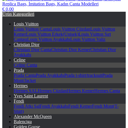
€ 0,00
Crilya.net Replika Çanta, Taklit Çanta, Birebir Çanta, Designer
Ürün Kategorileri
Replica Bags, İmitation Bags, Kadın Çanta Modelleri
Louis Vuitton
Louis Vuitton Çanta
Louis Vuitton Cüzdan
Louis Vuitton
Kemer
Louis Vuitton Erkek(Unisek)
Louis Vuitton Sırt
Çantası
Louis Vuitton Ayakkabı
Louis Vuitton Valiz
Christian Dior
Christian Dior Çanta
Christian Dior Kemer
Christian Dior
Ayakkabı
Celine
Celine Çanta
Prada
Prada Çanta
Prada Ayakkabı
Prada t-shirt/tracksuit
Prada
Mont/Jacket
Hermes
Hermes ŞAL
Hermes Cüzdan
Hermes Kemer
Hermes Çanta
Yves Saint Laurent
Fendi
Fendi Atkı Şal
Fendi Ayakkabı
Fendi Kemer
Fendi Mont(T-
Shirt)
Alexander McQueen
Balenciga
Golden Goose