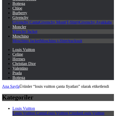
Bottega
Chloe
Burberry
Givenchy
Givenchy Çanta
Givenchy Mont(T-Shirt)
Givenchy Ayakkabı
Moncler
Moncler Jacket
Moschino
Moschino Jacket
Moschino t-Shirt/tracksuit
Louis Vuitton
Celine
Hermes
Christian Dior
Valentino
Prada
Bottega
Ana Sayfa
Ürünler “louis vuitton çanta fiyatları” olarak etiketlendi
Kategoriler
Louis Vuitton
Louis Vuitton Çanta
Louis Vuitton Cüzdan
Louis Vuitton