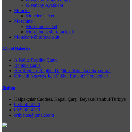
Givenchy Ayakkabı
Moncler
Moncler Jacket
Moschino
Moschino Jacket
Moschino t-Shirt/tracksuit
Moncler t-Shirt/tracksuit
Güncel Haberler
A Kalite Replika Çanta
Replika Çanta
Her Replika, Replika Değildir! Mutlaka Okuyunuz!
Güvenli Alışveriş İçin Dikkat Etmeniz Gerekenler!
İletişim
Kalpakçılar Caddesi, Kapalı Çarşı, Beyazıt/İstanbul/Türkiye
05325024120
05325024120
crilyanet@gmail.com