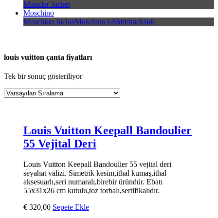
Moncler Jacket
Moschino
Moschino Jacket
Moschino t-Shirt/tracksuit
louis vuitton çanta fiyatları
Tek bir sonuç gösteriliyor
Louis Vuitton Keepall Bandoulier
55 Vejital Deri
Louis Vuitton Keepall Bandoulier 55 vejital deri
seyahat valizi. Simetrik kesim,ithal kumaş,ithal
aksesuarlı,seri numaralı,birebir üründür. Ebatı
55x31x26 cm kutulu,toz torbalı,sertifikalıdır.
€
320,00
Sepete Ekle