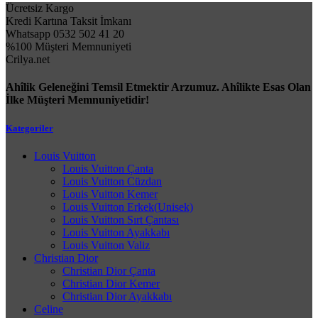
Ücretsiz Kargo
Kredi Kartına Taksit İmkanı
Whatsapp 0532 502 41 20
%100 Müşteri Memnuniyeti
Crilya.net
Ahîlik Geleneğini Temsil Etmektir Arzumuz. Ahîlikte Esas Olan
İlke Müşteri Memnuniyetidir!
Kategoriler
Louis Vuitton
Louis Vuitton Çanta
Louis Vuitton Cüzdan
Louis Vuitton Kemer
Louis Vuitton Erkek(Unisek)
Louis Vuitton Sırt Çantası
Louis Vuitton Ayakkabı
Louis Vuitton Valiz
Christian Dior
Christian Dior Çanta
Christian Dior Kemer
Christian Dior Ayakkabı
Celine