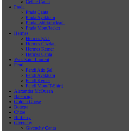
Celine Çanta
Prada
Prada Çanta
Prada Ayakkabı
Prada t-shirt/tracksuit
Prada Mont/Jacket
Hermes
Hermes ŞAL
Hermes Cüzdan
Hermes Kemer
Hermes Çanta
Yves Saint Laurent
Fendi
Fendi Atkı Şal
Fendi Ayakkabı
Fendi Kemer
Fendi Mont(T-Shirt)
Alexander McQueen
Balenciga
Golden Goose
Bottega
Chloe
Burberry
Givenchy
Givenchy Çanta