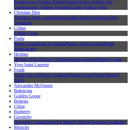
Kemer
Louis Vuitton Erkek(Unisek)
Louis Vuitton Sırt
Çantası
Louis Vuitton Ayakkabı
Louis Vuitton Valiz
Christian Dior
Christian Dior Çanta
Christian Dior Kemer
Christian Dior
Ayakkabı
Celine
Celine Çanta
Prada
Prada Çanta
Prada Ayakkabı
Prada t-shirt/tracksuit
Prada
Mont/Jacket
Hermes
Hermes ŞAL
Hermes Cüzdan
Hermes Kemer
Hermes Çanta
Yves Saint Laurent
Fendi
Fendi Atkı Şal
Fendi Ayakkabı
Fendi Kemer
Fendi Mont(T-
Shirt)
Alexander McQueen
Balenciga
Golden Goose
Bottega
Chloe
Burberry
Givenchy
Givenchy Çanta
Givenchy Mont(T-Shirt)
Givenchy Ayakkabı
Moncler