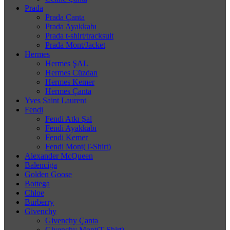
Prada
Prada Çanta
Prada Ayakkabı
Prada t-shirt/tracksuit
Prada Mont/Jacket
Hermes
Hermes ŞAL
Hermes Cüzdan
Hermes Kemer
Hermes Çanta
Yves Saint Laurent
Fendi
Fendi Atkı Şal
Fendi Ayakkabı
Fendi Kemer
Fendi Mont(T-Shirt)
Alexander McQueen
Balenciga
Golden Goose
Bottega
Chloe
Burberry
Givenchy
Givenchy Çanta
Givenchy Mont(T-Shirt)