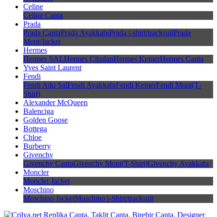
Celine
Celine Çanta
Prada
Prada Çanta
Prada Ayakkabı
Prada t-shirt/tracksuit
Prada
Mont/Jacket
Hermes
Hermes ŞAL
Hermes Cüzdan
Hermes Kemer
Hermes Çanta
Yves Saint Laurent
Fendi
Fendi Atkı Şal
Fendi Ayakkabı
Fendi Kemer
Fendi Mont(T-
Shirt)
Alexander McQueen
Balenciga
Golden Goose
Bottega
Chloe
Burberry
Givenchy
Givenchy Çanta
Givenchy Mont(T-Shirt)
Givenchy Ayakkabı
Moncler
Moncler Jacket
Moschino
Moschino Jacket
Moschino t-Shirt/tracksuit