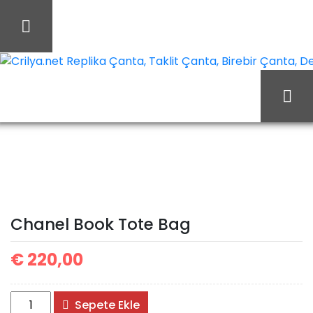
İçeriği
Geç
Crilya.net Replika Çanta, Taklit Çanta, Birebir Çanta, Des
Chanel Book
Ana Sayfa
Chanel
Tote Bag
Chanel Book Tote Bag
€
220,00
Chanel
Sepete Ekle