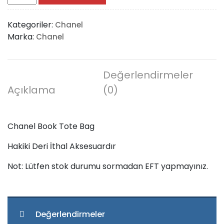
Book
Tote
Kategoriler:
Chanel
Bag
Marka:
Chanel
adet
Değerlendirmeler
Açıklama
(0)
Chanel Book Tote Bag
Hakiki Deri İthal Aksesuardır
Not: Lütfen stok durumu sormadan EFT yapmayınız.
Değerlendirmeler