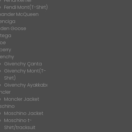
Fendi Kemer
Fendi Mont(T-Shirt)
exander McQueen
enciga
lden Goose
ttega
loe
berry
venchy
Givenchy Çanta
Givenchy Mont(T-
Shirt)
Givenchy Ayakkabı
ncler
Moncler Jacket
schino
Moschino Jacket
Moschino t-
Shirt/tracksuit