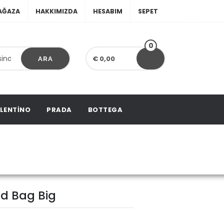
AĞAZA
HAKKIMIZDA
HESABIM
SEPET
0
€ 0,00
ARA
LENTINO
PRADA
BOTTEGA
Bag Big
d Bag Big