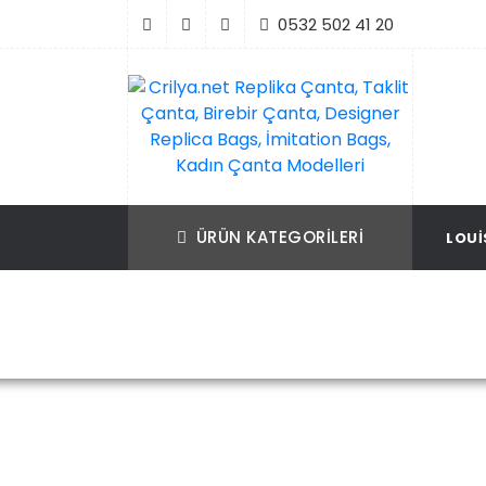
İçeriği
0532 502 41 20
Geç
Crilya.net Replika Çanta, Taklit Çanta, Bir
Replika Çanta, Birebir Çanta, Taklit Çan
Çanta, Designer Replica Bags, İmitation B
Replica Bags, İmitation Bags
ÜRÜN KATEGORILERI
LOUI
Kadın Çanta Modelleri
Ana Sayfa
C