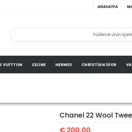
ANASAYFA
M
ebir
ta,
ags,
S VUITTON
CELINE
HERMES
CHRISTIAN DIOR
VA
Chanel 22 Wool Tweed 
hanel
Chanel 22 Wool Twee
€
200,00