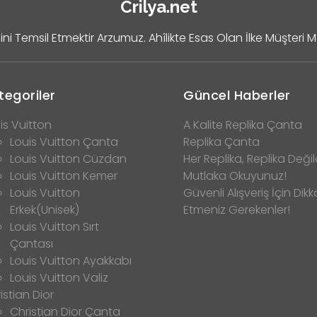
Crilya.net
ini Temsil Etmektir Arzumuz. Ahîlikte Esas Olan İlke Müşteri 
tegoriler
Güncel Haberler
is Vuitton
A Kalite Replika Çanta
Louis Vuitton Çanta
Replika Çanta
Louis Vuitton Cüzdan
Her Replika, Replika Değild
Louis Vuitton Kemer
Mutlaka Okuyunuz!
Louis Vuitton
Güvenli Alışveriş İçin Dikk
Erkek(Unisek)
Etmeniz Gerekenler!
Louis Vuitton Sırt
Çantası
Louis Vuitton Ayakkabı
Louis Vuitton Valiz
istian Dior
Christian Dior Çanta