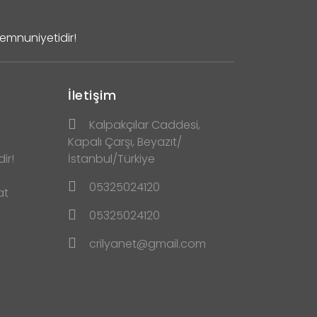
Memnuniyetidir!
İletişim
Kalpakçılar Caddesi,
Kapalı Çarşı, Beyazıt/
ir!
İstanbul/Türkiye
05325024120
at
05325024120
crilyanet@gmail.com