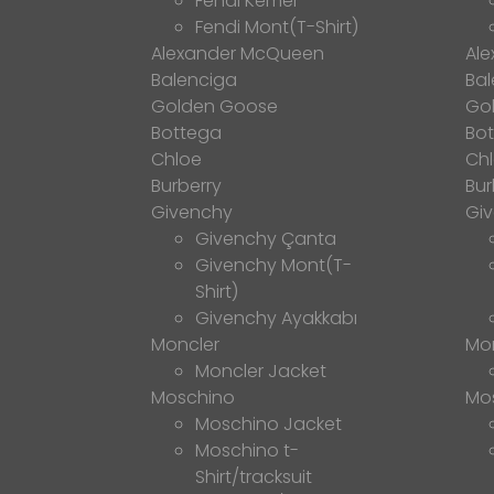
Fendi Kemer
Fendi Mont(T-Shirt)
Alexander McQueen
Al
Balenciga
Bal
Golden Goose
Go
Bottega
Bo
Chloe
Ch
Burberry
Bur
Givenchy
Gi
Givenchy Çanta
Givenchy Mont(T-
Shirt)
Givenchy Ayakkabı
Moncler
Mo
Moncler Jacket
Moschino
Mo
Moschino Jacket
Moschino t-
Shirt/tracksuit