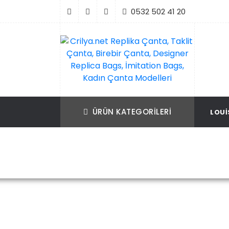
İçeriği
0532 502 41 20
Geç
Crilya.net Replika Çanta, Taklit Çanta, Bir
Replika Çanta, Birebir Çanta, Taklit Çan
Çanta, Designer Replica Bags, İmitation B
Replica Bags, İmitation Bags
ÜRÜN KATEGORILERI
LOUI
Kadın Çanta Modelleri
Ana 