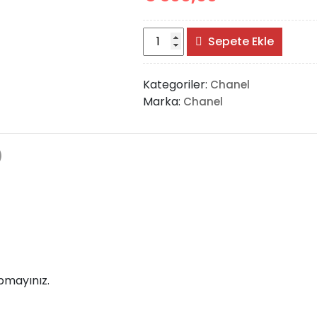
Chanel
Sepete Ekle
2.55
Flap
Kategoriler:
Chanel
Bag
Marka:
Chanel
adet
)
pmayınız.