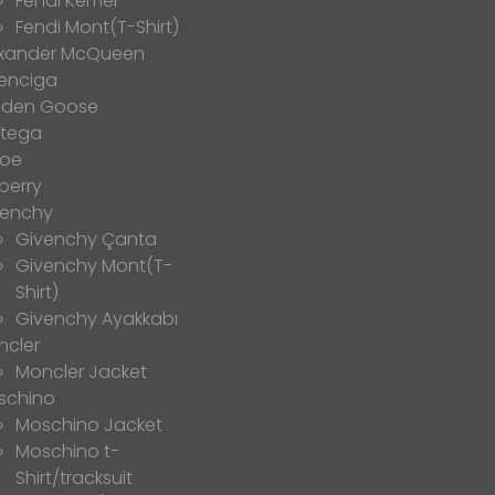
Fendi Kemer
Fendi Mont(T-Shirt)
exander McQueen
enciga
lden Goose
ttega
loe
berry
venchy
Givenchy Çanta
Givenchy Mont(T-
Shirt)
Givenchy Ayakkabı
ncler
Moncler Jacket
schino
Moschino Jacket
Moschino t-
Shirt/tracksuit