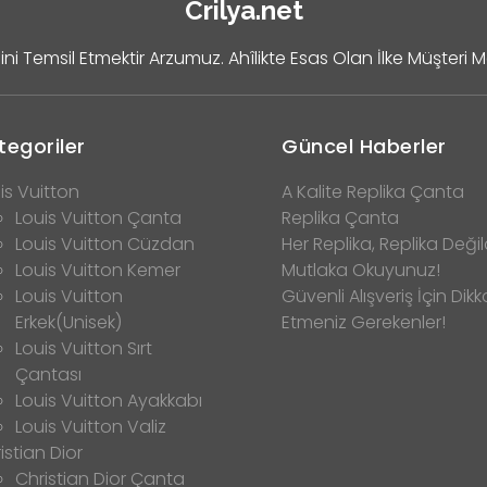
Crilya.net
ini Temsil Etmektir Arzumuz. Ahîlikte Esas Olan İlke Müşteri 
tegoriler
Güncel Haberler
is Vuitton
A Kalite Replika Çanta
Louis Vuitton Çanta
Replika Çanta
Louis Vuitton Cüzdan
Her Replika, Replika Değild
Louis Vuitton Kemer
Mutlaka Okuyunuz!
Louis Vuitton
Güvenli Alışveriş İçin Dikk
Erkek(Unisek)
Etmeniz Gerekenler!
Louis Vuitton Sırt
Çantası
Louis Vuitton Ayakkabı
Louis Vuitton Valiz
istian Dior
Christian Dior Çanta