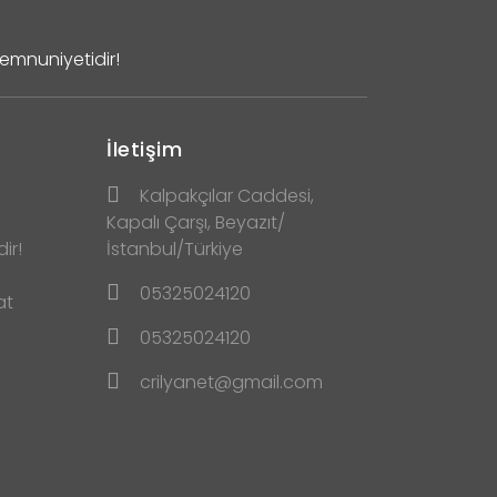
Memnuniyetidir!
İletişim
Kalpakçılar Caddesi,
Kapalı Çarşı, Beyazıt/
ir!
İstanbul/Türkiye
05325024120
at
05325024120
crilyanet@gmail.com