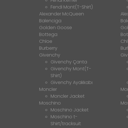
Fendi Kemer
Fendi Mont(T-Shirt)
Alexander McQueen
Al
Balenciga
Bal
Golden Goose
Go
Bottega
Bo
Chloe
Ch
Burberry
Bur
Givenchy
Gi
Givenchy Çanta
Givenchy Mont(T-
Shirt)
Givenchy Ayakkabı
Moncler
Mo
Moncler Jacket
Moschino
Mo
Moschino Jacket
Moschino t-
Shirt/tracksuit