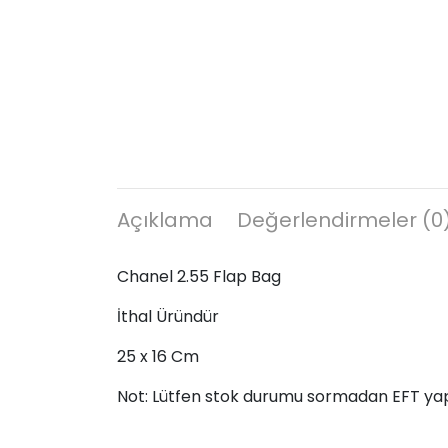
Açıklama
Değerlendirmeler (0
Chanel 2.55 Flap Bag
İthal Üründür
25 x 16 Cm
Not: Lütfen stok durumu sormadan EFT ya