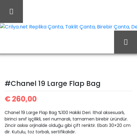
İçeriği
Geç
Crilya.net Replika Çanta, Taklit Çanta, Birebir Çanta, Des
#Chanel 19
Ana Sayfa
Chanel
Large Flap Bag
#Chanel 19 Large Flap Bag
€
260,00
Chanel 19 Large Flap Bag %100 Hakiki Deri. İthal aksesuarlı,
birinci sınıf işçilikli, seri numaralı, tamamen birebir üründür.
Zincir askısı orjinalde olduğu gibi çift renktir. Ebatı 30×20 cm
dir. Kutulu, toz torbalı, sertifikalıdır.