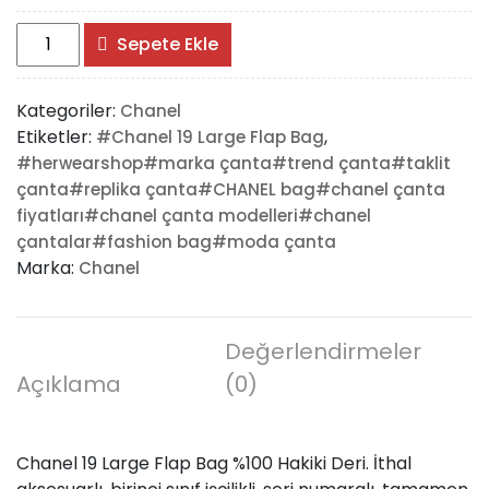
#Chanel
Sepete Ekle
19
Large
Kategoriler:
Chanel
Flap
Etiketler:
,
#Chanel 19 Large Flap Bag
Bag
#herwearshop#marka çanta#trend çanta#taklit
adet
çanta#replika çanta#CHANEL bag#chanel çanta
fiyatları#chanel çanta modelleri#chanel
çantalar#fashion bag#moda çanta
Marka:
Chanel
Değerlendirmeler
Açıklama
(0)
Chanel 19 Large Flap Bag %100 Hakiki Deri. İthal